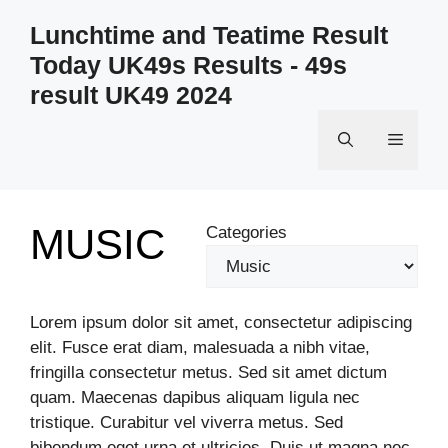
Skip
Lunchtime and Teatime Result
to
Today UK49s Results - 49s
content
result UK49 2024
Menu
MUSIC
Categories
Lorem ipsum dolor sit amet, consectetur adipiscing
elit. Fusce erat diam, malesuada a nibh vitae,
fringilla consectetur metus. Sed sit amet dictum
quam. Maecenas dapibus aliquam ligula nec
tristique. Curabitur vel viverra metus. Sed
bibendum eget urna et ultricies. Duis ut magna nec