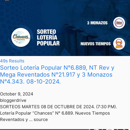
49s Results
Sorteo Lotería Popular N°6.889, NT Rev y
Mega Reventados N°21.917 y 3 Monazos
N°4.343. 08-10-2024.
October 9, 2024
bloggerdrive
SORTEOS MARTES 08 DE OCTUBRE DE 2024. (7:30 PM).
Lotería Popular “Chances” N° 6.889. Nuevos Tiempos
Reventados y … source