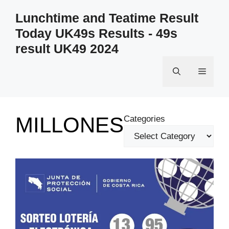
Skip
Lunchtime and Teatime Result
to
Today UK49s Results - 49s
content
result UK49 2024
Menu
MILLONES
Categories