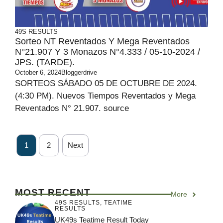
49S RESULTS
Sorteo NT Reventados Y Mega Reventados
N°21.907 Y 3 Monazos N°4.333 / 05-10-2024 /
JPS. (TARDE).
October 6, 2024
Bloggerdrive
SORTEOS SÁBADO 05 DE OCTUBRE DE 2024.
(4:30 PM). Nuevos Tiempos Reventados y Mega
Reventados N° 21.907. source
1
2
Next
MOST RECENT
More
49S RESULTS
,
TEATIME
RESULTS
UK49s Teatime Result Today