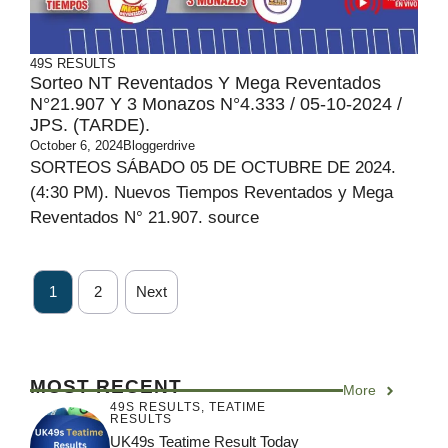
49S RESULTS
Sorteo NT Reventados Y Mega Reventados
N°21.907 Y 3 Monazos N°4.333 / 05-10-2024 /
JPS. (TARDE).
October 6, 2024
Bloggerdrive
SORTEOS SÁBADO 05 DE OCTUBRE DE 2024.
(4:30 PM). Nuevos Tiempos Reventados y Mega
Reventados N° 21.907. source
1
2
Next
MOST RECENT
More
49S RESULTS
,
TEATIME
RESULTS
UK49s Teatime Result Today