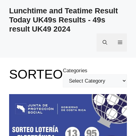
Skip
Lunchtime and Teatime Result
to
Today UK49s Results - 49s
content
result UK49 2024
Menu
SORTEO
Categories